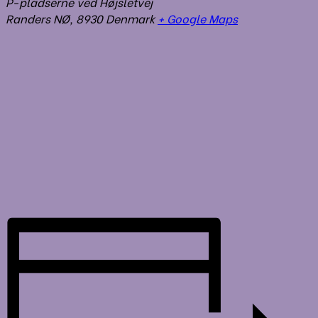
P-pladserne ved Højsletvej
Randers NØ
,
8930
Denmark
+ Google Maps